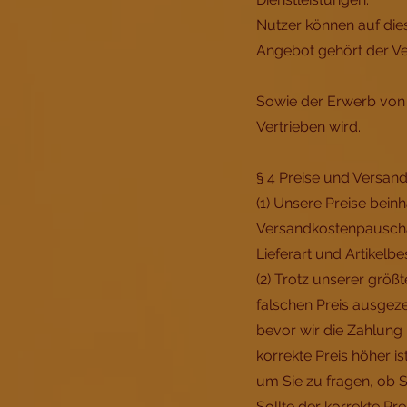
Nutzer können auf di
Angebot gehört der V
Sowie der Erwerb von 
Vertrieben wird.
§ 4 Preise und Versan
(1) Unsere Preise bein
Versandkostenpauschal
Lieferart und Artikelbe
(2) Trotz unserer grö
falschen Preis ausgeze
bevor wir die Zahlung 
korrekte Preis höher i
um Sie zu fragen, ob S
Sollte der korrekte Pr