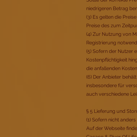
niedrigeren Betrag be
(3) Es gelten die Preis
Preise des zum Zeitpun
(4) Zur Nutzung von M
Registrierung notwend
(5) Sofern der Nutzer 
Kostenpflichtigkeit h
die anfallenden Koste
(6) Der Anbieter behä
insbesondere für vers
auch verschiedene Le
§ 5 Lieferung und Sto
(1) Sofern nicht ander
Auf der Webseite find
Cacaco & River Of Life