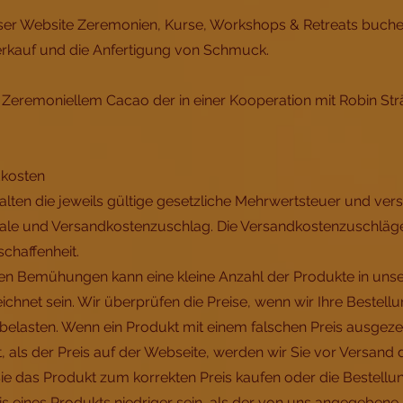
eser Website Zeremonien, Kurse, Workshops & Retreats buch
erkauf und die Anfertigung von Schmuck.
Zeremoniellem Cacao der in einer Kooperation mit Robin Strä
dkosten
halten die jeweils gültige gesetzliche Mehrwertsteuer und vers
e und Versandkostenzuschlag. Die Versandkostenzuschläge 
schaffenheit.
ßten Bemühungen kann eine kleine Anzahl der Produkte in un
ichnet sein. Wir überprüfen die Preise, wenn wir Ihre Bestell
belasten. Wenn ein Produkt mit einem falschen Preis ausgezei
st, als der Preis auf der Webseite, werden wir Sie vor Versand
ie das Produkt zum korrekten Preis kaufen oder die Bestellu
eis eines Produkts niedriger sein, als der von uns angegebene