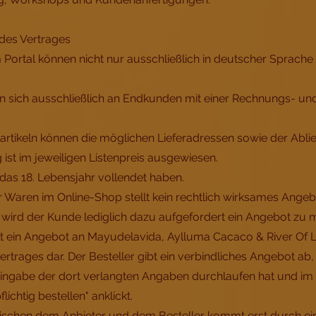
des Vertrages
m Portal können nicht nur ausschließlich in deutscher Sprach
en sich ausschließlich an Endkunden mit einer Rechnungs- und L
tartikeln können die möglichen Lieferadressen sowie der Abli
 ist im jeweiligen Listenpreis ausgewiesen.
 das 18. Lebensjahr vollendet haben.
er Waren im Online-Shop stellt kein rechtlich wirksames Angeb
 wird der Kunde lediglich dazu aufgefordert ein Angebot zu 
ellt ein Angebot an Mayudelavida, Aylluma Cacaco & River Of 
rtrages dar. Der Besteller gibt ein verbindliches Angebot ab
ingabe der dort verlangten Angaben durchlaufen hat und im le
ichtig bestellen" anklickt.
wischen dem Anbieter und dem Besteller kommt erst durch 