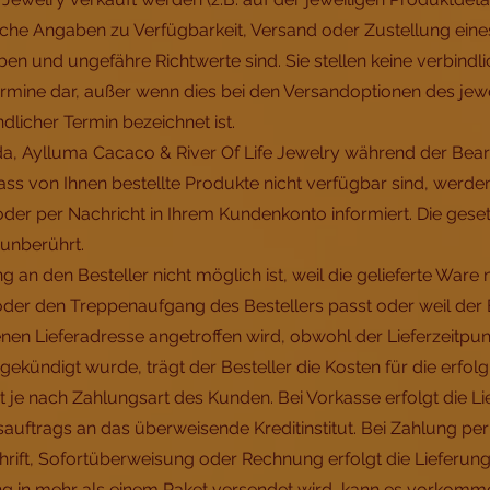
iche Angaben zu Verfügbarkeit, Versand oder Zustellung eine
en und ungefähre Richtwerte sind. Sie stellen keine verbindli
ermine dar, außer wenn dies bei den Versandoptionen des jew
dlicher Termin bezeichnet ist.
da, Aylluma Cacaco & River Of Life Jewelry während der Bear
 dass von Ihnen bestellte Produkte nicht verfügbar sind, werde
oder per Nachricht in Ihrem Kundenkonto informiert. Die ges
 unberührt.
ng an den Besteller nicht möglich ist, weil die gelieferte Ware 
der den Treppenaufgang des Bestellers passt oder weil der B
en Lieferadresse angetroffen wird, obwohl der Lieferzeitpun
ekündigt wurde, trägt der Besteller die Kosten für die erfolg
lgt je nach Zahlungsart des Kunden. Bei Vorkasse erfolgt die L
auftrags an das überweisende Kreditinstitut. Bei Zahlung per 
hrift, Sofortüberweisung oder Rechnung erfolgt die Lieferung
ng in mehr als einem Paket versendet wird, kann es vorkomme