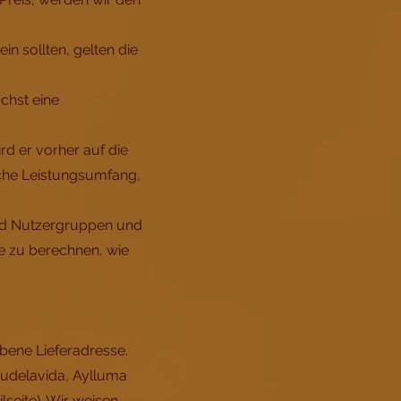
in sollten, gelten die
chst eine
rd er vorher auf die
iche Leistungsumfang,
und Nutzergruppen und
e zu berechnen, wie
ebene Lieferadresse.
yudelavida, Aylluma
lseite). Wir weisen