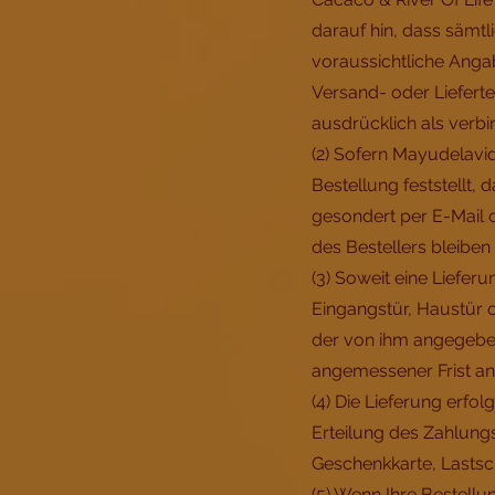
darauf hin, dass sämtl
voraussichtliche Angab
Versand- oder Liefert
ausdrücklich als verbin
(2) Sofern Mayudelavi
Bestellung feststellt,
gesondert per E-Mail 
des Bestellers bleiben
(3) Soweit eine Lieferu
Eingangstür, Haustür o
der von ihm angegeben
angemessener Frist ang
(4) Die Lieferung erfo
Erteilung des Zahlungs
Geschenkkarte, Lastsc
(5) Wenn Ihre Bestellu