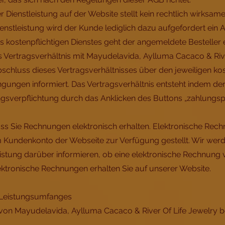
er Dienstleistung auf der Website stellt kein rechtlich wirksa
ienstleistung wird der Kunde lediglich dazu aufgefordert ei
nes kostenpflichtigen Dienstes geht der angemeldete Besteller 
Vertragsverhältnis mit Mayudelavida, Aylluma Cacaco & River
schluss dieses Vertragsverhältnisses über den jeweiligen kos
ungen informiert. Das Vertragsverhältnis entsteht indem der 
sverpflichtung durch das Anklicken des Buttons „zahlungspfl
dass Sie Rechnungen elektronisch erhalten. Elektronische Re
m Kundenkonto der Webseite zur Verfügung gestellt. Wir werde
istung darüber informieren, ob eine elektronische Rechnung v
ektronische Rechnungen erhalten Sie auf unserer Website.
 Leistungsumfanges
on Mayudelavida, Aylluma Cacaco & River Of Life Jewelry b