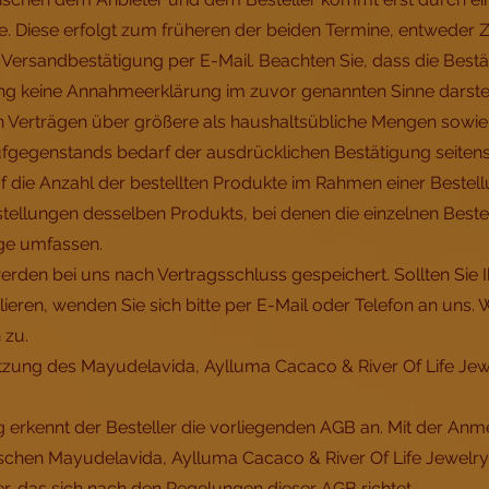
e. Diese erfolgt zum früheren der beiden Termine, entwede
Versandbestätigung per E-Mail. Beachten Sie, dass die Best
ung keine Annahmeerklärung im zuvor genannten Sinne darstel
on Verträgen über größere als haushaltsübliche Mengen sowi
fgegenstands bedarf der ausdrücklichen Bestätigung seitens 
f die Anzahl der bestellten Produkte im Rahmen einer Bestell
ellungen desselben Produkts, bei denen die einzelnen Beste
ge umfassen.
werden bei uns nach Vertragsschluss gespeichert. Sollten Sie 
lieren, wenden Sie sich bitte per E-Mail oder Telefon an uns. 
 zu.
tzung des Mayudelavida, Aylluma Cacaco & River Of Life Jew
 erkennt der Besteller die vorliegenden AGB an. Mit der Anm
ischen Mayudelavida, Aylluma Cacaco & River Of Life Jewel
r, das sich nach den Regelungen dieser AGB richtet.