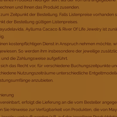
rechnen und Ihnen das Produkt zusenden.
e zum Zeitpunkt der Bestellung. Falls Listenpreise vorhanden se
kt der Bestellung gültigen Listenpreises.
ayudelavida, Aylluma Cacaco & River Of Life Jewelry ist zunä
ig.
einen kostenpflichtigen Dienst in Anspruch nehmen möchte, wi
ingewiesen. So werden ihm insbesondere der jeweilige zusätzl
n und die Zahlungsweise aufgeführt.
lt sich das Recht vor, für verschiedene Buchungszeitpunkte 
chiedene Nutzungszeiträume unterschiedliche Entgeltmodell
istungsumfänge anzubieten.
rnierung
s vereinbart, erfolgt die Lieferung an die vom Besteller angeg
en Sie Hinweise zur Verfügbarkeit von Produkten, die von Ma
 Jewelry verkauft werden (z.B. auf der jeweiligen Produktdetai