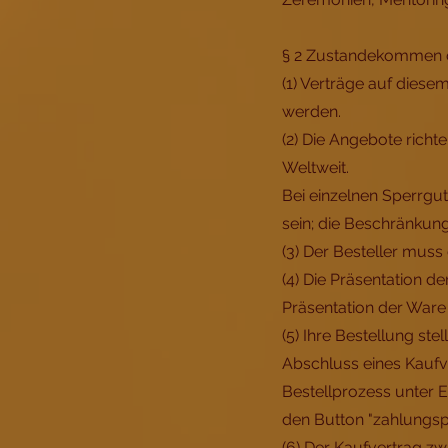
§ 2 Zustandekommen 
(1) Verträge auf diese
werden.
(2) Die Angebote richt
Weltweit.
Bei einzelnen Sperrgu
sein; die Beschränkung
(3) Der Besteller muss
(4) Die Präsentation d
Präsentation der Ware
(5) Ihre Bestellung st
Abschluss eines Kaufve
Bestellprozess unter E
den Button "zahlungspfl
(6) Der Kaufvertrag z