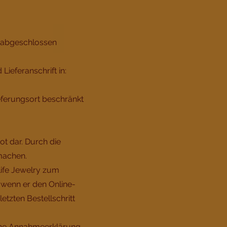
e abgeschlossen
ieferanschrift in:
eferungsort beschränkt
ot dar. Durch die
machen.
Life Jewelry zum
, wenn er den Online-
tzten Bestellschritt
eine Annahmeerklärung